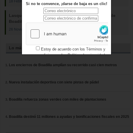
18 Febrero 2014
Si no te convence, ¡darse de baja es un clic!
Lasquetty reitera que el segundo centro de salud de
Boadilla abrirá en 2014
26 Noviembre 2013
Lo más leído
Estoy de acuerdo con los
Términos y
condiciones
y los
Política de privacidad
Los encierros de Boadilla amplían su recorrido casi cien metros
Nueva instalación deportiva con siete pistas de pádel
Boadilla refuerza zonas verdes con miles de plantaciones
Boadilla destinó 11 millones a ayudas y bonificaciones fiscales en 2025