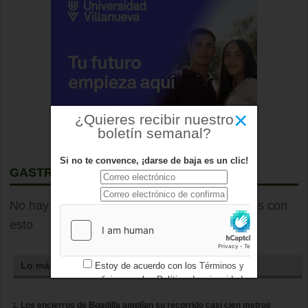
×
¿Quieres recibir nuestro
boletín semanal?
Si no te convence, ¡darse de baja es un clic!
GASTRONOMIA
No hay elementos que hayan sido etiquetados con
esto
Lo más leído
Estoy de acuerdo con los
Términos y
condiciones
y los
Política de privacidad
Los encierros de Boadilla amplían su recorrido casi cien metros