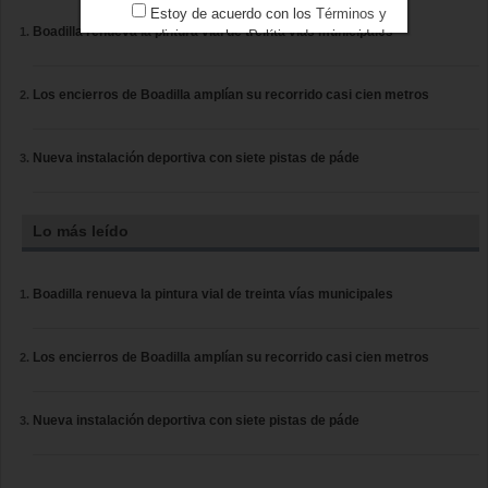
Estoy de acuerdo con los
Términos y
Boadilla renueva la pintura vial de treinta vías municipales
condiciones
y los
Política de privacidad
Los encierros de Boadilla amplían su recorrido casi cien metros
Nueva instalación deportiva con siete pistas de páde
Lo más leído
Boadilla renueva la pintura vial de treinta vías municipales
Los encierros de Boadilla amplían su recorrido casi cien metros
Nueva instalación deportiva con siete pistas de páde