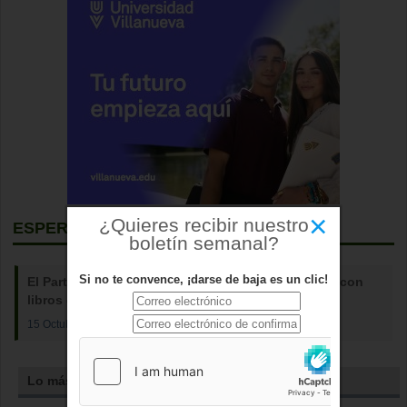
×
¿Quieres recibir nuestro
ESPERANZA AGUIRRE
boletín semanal?
Si no te convence, ¡darse de baja es un clic!
El Partido Popular de Boadilla abre una biblioteca con
libros conservadores y clásicos
15 Octubre 2024
Lo más leído