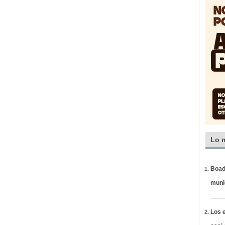
Lo 
Boadi
muni
Los e