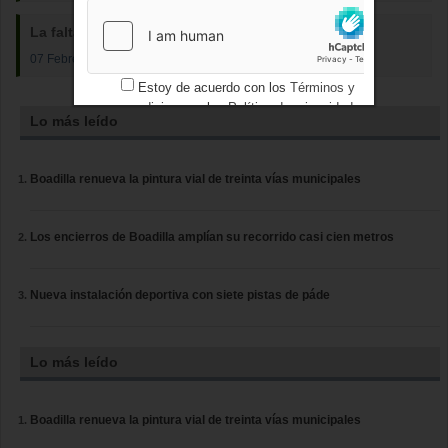
La falta de memoria de APB
07 Febrero 2018
Estoy de acuerdo con los
Términos y
condiciones
y los
Política de privacidad
Lo más leído
Boadilla renueva la pintura vial de treinta vías municipales
Los encierros de Boadilla amplían su recorrido casi cien metros
Nueva instalación deportiva con siete pistas de páde
Lo más leído
Boadilla renueva la pintura vial de treinta vías municipales