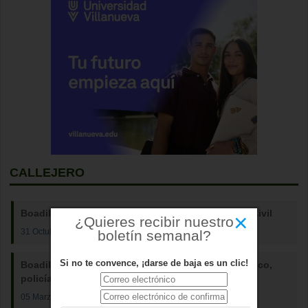
CALLEJERO
Boadilla ya tiene una calle en honor a la Guardia Civil
×
¿Quieres recibir nuestro
31 Octubre 2023
boletín semanal?
Si no te convence, ¡darse de baja es un clic!
Boadilla dedica una calle a Eduardo Asenjo Carrasco,
policía local fallecido en 2008
05 Marzo 2020