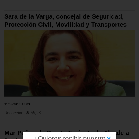
Sara de la Varga, concejal de Seguridad,
Protección Civil, Movilidad y Transportes
11/05/2017 13:09
Redacción
55,2K
Mar Paños, la Cuarta Teniente de Alcade a
×
¿Quieres recibir nuestro