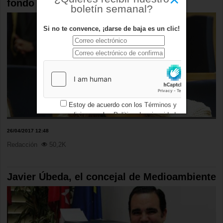
fondo
boletín semanal?
Si no te convence, ¡darse de baja es un clic!
Estoy de acuerdo con los
Términos y
condiciones
y los
Política de privacidad
26/04/2017 12:48
Redacción
50,2K
Javier Úbeda, el concejal de Medioambiente