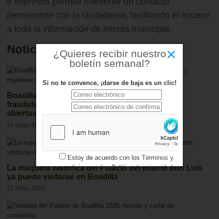
e impresos permite mantener un contacto
permanente con la ciudadanía, facilitando el acceso
a toda la información de interés municipal.
Noticias relacionadas
×
¿Quieres recibir nuestro
boletín semanal?
Si no te convence, ¡darse de baja es un clic!
Boadilla detecta 25 casos de empadronamiento
fraudulento y mantiene varias investigaciones
abiertas
14 Mayo 2026
Estoy de acuerdo con los
Términos y
La maqueta histórica del Palacio del Infante don Luis
condiciones
y los
Política de privacidad
ya puede visitarse en Boadilla
25 Mayo 2026