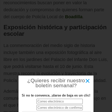
reconocimientos buscan poner en valor la
dedicación y compromiso de quienes forman parte
del cuerpo de Policía Local de
Boadilla
.
Exposición histórica y participación
escolar
La conmemoración del medio siglo de historia
incluye también una exposición fotográfica al aire
libre en los jardines del Palacio del Infante Don Luis,
que podrá visitarse hasta el 10 de junio. Esta
muestra recorre la evolución y trayectoria de la
×
¿Quieres recibir nuestro
Policía Local desde su creación hasta la actualidad.
boletín semanal?
Además, se ha promovido la participación de la
Si no te convence, ¡darse de baja es un clic!
comunidad educativa con un concurso de dibujo en
el que han tomado parte 1.400 escolares del