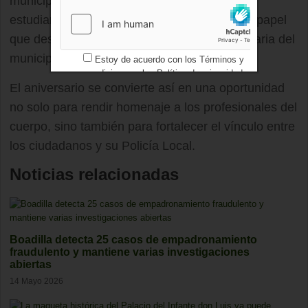
municipio. A través de sus ilustraciones, los
estudiantes han plasmado su visión sobre el papel
que desempeña la Policía Local en la vida diaria del
municipio.
Estoy de acuerdo con los
Términos y
condiciones
y los
Política de privacidad
El aniversario se convierte así en una oportunidad
no solo para rendir homenaje a los profesionales del
cuerpo, sino también para fortalecer el vínculo entre
los ciudadanos y su Policía Local.
Noticias relacionadas
Boadilla detecta 25 casos de empadronamiento
fraudulento y mantiene varias investigaciones
abiertas
14 Mayo 2026