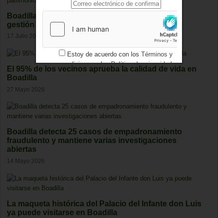
Boadilla ha ingresado casi 64,5 millones por la
gestión del patrimonio municipal
17 Julio 2026
Estoy de acuerdo con los
Términos y
condiciones
y los
Política de privacidad
El 95% de los vecinos aprueba la calidad de vida en
Boadilla
27 Mayo 2026
Boadilla detecta 25 casos de empadronamiento
fraudulento y mantiene varias investigaciones
abiertas
14 Mayo 2026
La maqueta histórica del Palacio del Infante don Luis
ya puede visitarse en Boadilla