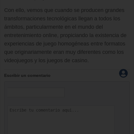
Con ello, vemos que cuando se producen grandes
transformaciones tecnológicas llegan a todos los
ámbitos, particularmente en el mundo del
entretenimiento online, propiciando la existencia de
experiencias de juego homogéneas entre formatos
que originariamente eran muy diferentes como los
videojuegos y los juegos de casino.
Escribir un comentario