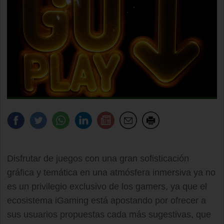
Disfrutar de juegos con una gran sofisticación
gráfica y temática en una atmósfera inmersiva ya no
es un privilegio exclusivo de los gamers, ya que el
ecosistema iGaming está apostando por ofrecer a
sus usuarios propuestas cada más sugestivas, que