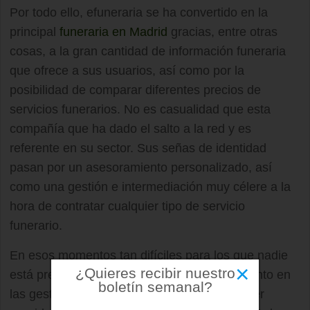
Por todo ello, efuneraria se ha convertido en la
principal
funeraria en Madrid
gracias, entre otras
cosas, a la gran cantidad de información funeraria
que ofrece a sus usuarios, así como por la
posibilidad de comparar diferentes precios de
servicios funerarios. No es casualidad que esta
compañía que ha dado el salto a la red y es
referente en su sector. Sus señas de identidad
pasan por un asesoramiento personalizado, así
como una gestión e intermediación muy célere a la
hora de contratar cualquier tipo de servicio
funerario.
En esos momentos tan difíciles para los que nadie
×
¿Quieres recibir nuestro
está preparado, es necesario un asesoramiento en
boletín semanal?
las gestiones necesarias para que nuestro ser