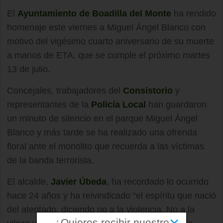
El
Ayuntamiento de Boadilla del Monte
ha rendido
homenaje este viernes a Miguel Ángel Blanco con
motivo del vigésimo cuarto aniversario de su muerte
a manos de ETA, que se cumple el próximo martes
13 de julio.
Concejales, trabajadores del
Consistorio
y
representantes de la
Policía Local
han guardaron
un minuto de silencio en el parque Miguel Ángel
Blanco y más tarde se ha realizado una ofrenda
floral ante el monolito que recuerda a las víctimas
de la banda terrorista.
El alcalde,
Javier Úbeda
, ha recordado lo ocurrido
hace 24 años y ha reivindicado “el espíritu que nació
del atentado, diciendo no a la violencia. No a la
×
¿Quieres recibir nuestro