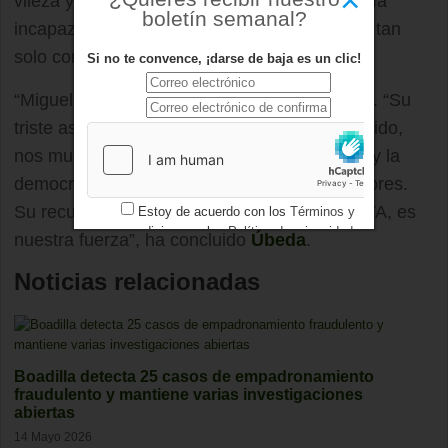
vileza y a la cobardía. No a cualquier ideología
boletín semanal?
incapaz de sostenerse con argumentos, sino tan
solo con pistolas”.
Si no te convence, ¡darse de baja es un clic!
“Miguel Ángel no murió en vano”, ha añadido. “Su
triste asesinato, que jamás debió haber ocurrido,
nos mueve a quienes creemos en la libertad y la
democracia a seguir trabajando por esos valores.
Su recuerdo, y el de todas las víctimas de ETA, es
Estoy de acuerdo con los
Términos y
condiciones
y los
Política de privacidad
nuestra fuerza”, ha concluido
Úbeda
.
Noticias relacionadas
Boadilla detecta 25 casos de empadronamiento
fraudulento y mantiene varias investigaciones
abiertas
14 Mayo 2026