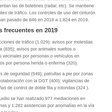
ntan las de boletines (radar, etc). Se mantiene
ntes de tráfico. Los controles de uso del cinturón
 han pasado de 846 en 2018 a 1.824 en 2019.
s frecuentes en 2019
cciones de tráfico (1.029); avisos por molestias
ca (835); avisos por animales sueltos o
s vecinales por personas o vehículos en
sos por persona herida o enferma (320).
es de seguridad (549); patrullas a pie por zonas
colaboración con la DGT (400); vigilancias de
s de control de doble fila y rotondas (324 ).
uxilio se han realizado 977 mediaciones en
onas y 1.282 asistencias por anomalías en la vía