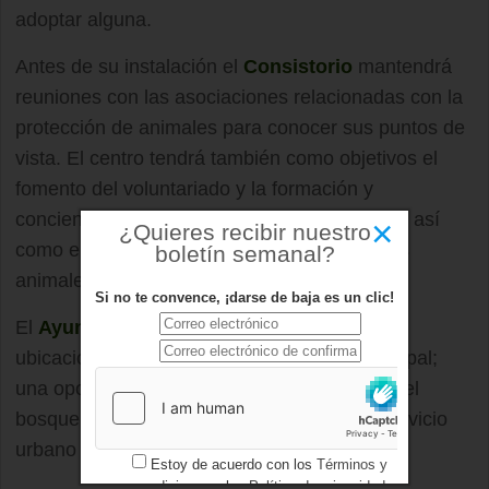
adoptar alguna.
Antes de su instalación el
Consistorio
mantendrá
reuniones con las asociaciones relacionadas con la
protección de animales para conocer sus puntos de
vista. El centro tendrá también como objetivos el
fomento del voluntariado y la formación y
concienciación en el cuidado de los animales así
×
¿Quieres recibir nuestro
como en una adecuada convivencia entre los
boletín semanal?
animales y los vecinos.
Si no te convence, ¡darse de baja es un clic!
El
Ayuntamiento
está estudiando posibles
ubicaciones en parcelas de titularidad municipal;
una opción sería una situada en el entorno del
bosque del Banco Santander destinada a servicio
urbano e infraestructura social.
Estoy de acuerdo con los
Términos y
condiciones
y los
Política de privacidad