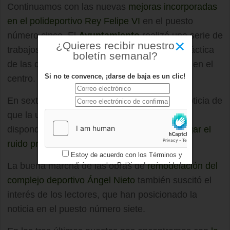
Continuamos con las nuevas
mejoras incorporadas
en el polideportivo Rey Felipe VI
en el puesto
número cinco. El
Ayuntamiento
realizó una serie de
×
¿Quieres recibir nuestro
trabajos para dar un salto de calidad en la práctica
boletín semanal?
de las diferentes disciplinas que se practican en el
Si no te convence, ¡darse de baja es un clic!
centro.
En sexta posición nos encontramos con la noticia de
que la urbanización de El Olivar de Mirabal
dispondrá de una
pantalla acústica para mitigar el
ruido producido por la carretera M-513
.
Estoy de acuerdo con los
Términos y
La buena marcha de las obras de
remodelación del
condiciones
y los
Política de privacidad
complejo deportivo Ángel Nieto
también suscitó el
interés de los lectores, que han posicionado la
noticia en el puesto número siete.