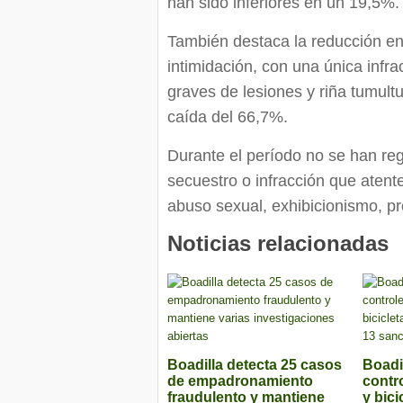
han sido inferiores en un 19,5%.
También destaca la reducción en
intimidación, con una única infra
graves de lesiones y riña tumult
caída del 66,7%.
Durante el período no se han reg
secuestro o infracción que atent
abuso sexual, exhibicionismo, p
Noticias relacionadas
Boadilla detecta 25 casos
Boadil
de empadronamiento
contr
fraudulento y mantiene
y bici