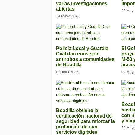
varias investigaciones
impon
abiertas
20 May
14 Mayo 2026
Policía Local y Guardia
El Gob
Civil dan consejos
proye
antirobos a comunidades
M-50 
de Boadilla
acces
01 Julio 2026
08 May
Boadi
media
Boadilla obtiene la
con n
certificación nacional de
y rieg
seguridad para reforzar la
protección de sus
26 May
servicios digitales