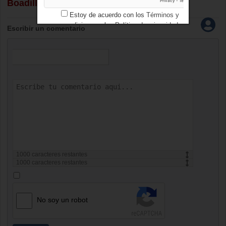
Boadilla
.
Estoy de acuerdo con los
Términos y
condiciones
y los
Política de privacidad
Escribir un comentario
1000
caracteres restantes
1000
caracteres restantes
No soy un robot