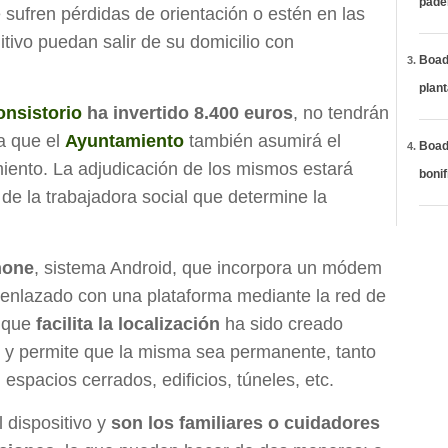
páde
 sufren pérdidas de orientación o estén en las
itivo puedan salir de su domicilio con
Boadi
plan
onsistorio
ha invertido 8.400 euros
, no tendrán
a que el
Ayuntamiento
también asumirá el
Boadi
ento. La adjudicación de los mismos estará
bonif
de la trabajadora social que determine la
hone
, sistema Android, que incorpora un módem
enlazado con una plataforma mediante la red de
a que
facilita la localización
ha sido creado
o y permite que la misma sea permanente, tanto
 espacios cerrados, edificios, túneles, etc.
l dispositivo y
son los familiares o cuidadores