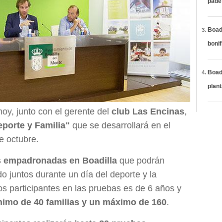
páde
Boadi
bonif
Boadi
plan
hoy, junto con el gerente del
club Las Encinas
,
porte y Familia"
que se desarrollará en el
e octubre.
s empadronadas en Boadilla
que podrán
o juntos durante un día del deporte y la
s participantes en las pruebas es de 6 años y
nimo de 40 familias y un máximo de 160
.