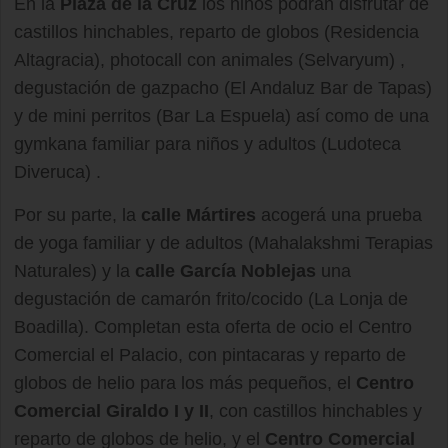
En la
Plaza de la Cruz
los niños podrán disfrutar de
castillos hinchables, reparto de globos (Residencia
Altagracia), photocall con animales (Selvaryum) ,
degustación de gazpacho (El Andaluz Bar de Tapas)
y de mini perritos (Bar La Espuela) así como de una
gymkana familiar para niños y adultos (Ludoteca
Diveruca) .
Por su parte, la
calle Mártires
acogerá una prueba
de yoga familiar y de adultos (Mahalakshmi Terapias
Naturales) y la
calle García Noblejas
una
degustación de camarón frito/cocido (La Lonja de
Boadilla). Completan esta oferta de ocio el Centro
Comercial el Palacio, con pintacaras y reparto de
globos de helio para los más pequeños, el
Centro
Comercial Giraldo I y II
, con castillos hinchables y
reparto de globos de helio, y el
Centro Comercial