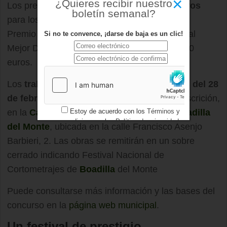
×
¿Quieres recibir nuestro
Los premios serán de
2.000, 1.000 y 500 euros
boletín semanal?
para los tres primeros galardonados. Tanto el
Premio Especial del Público como el Premio al
Si no te convence, ¡darse de baja es un clic!
Mejor Director Joven estarán dotados con 300
euros.
Los
trabajos
deberán ser presentados
antes del 28
de febrero
, acompañados de una hoja de inscrición,
Estoy de acuerdo con los
Términos y
en la
Casa de la Juventud
e Infancia de
Boadilla
condiciones
y los
Política de privacidad
del Monte
, ubicada en la calle Francisco Asenjo
Barbieri, 2. Las obras se remitirán en un sobre
cerrado indicando Festival Nacional de
Cortometrajes de
Boadilla
del Monte
Puede consultarse más información y las bases del
concurso en la
página web municipal
.
Un festival de prestigio