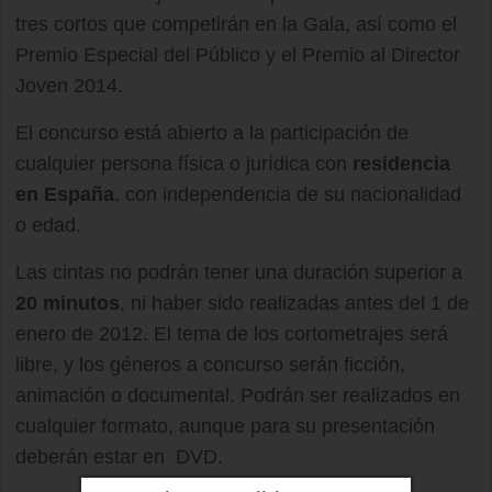
tres cortos que competirán en la Gala, así como el
Premio Especial del Público y el Premio al Director
Joven 2014.
El concurso está abierto a la participación de
cualquier persona física o jurídica con
residencia
en España
, con independencia de su nacionalidad
o edad.
Las cintas no podrán tener una duración superior a
20 minutos
, ni haber sido realizadas antes del 1 de
enero de 2012. El tema de los cortometrajes será
libre, y los géneros a concurso serán ficción,
animación o documental. Podrán ser realizados en
cualquier formato, aunque para su presentación
deberán estar en DVD.