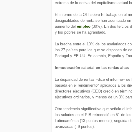
extrema de la deriva del capitalismo actual
El informe de la OIT sobre El trabajo en el
desigualdades de renta se han acentuado en 
aumento del
empleo
(30%). En dos tercios d
y los pobres se ha agrandado.
La brecha entre el 10% de los asalariados c
los 27 países para los que se disponen de da
Portugal y EE.UU. En cambio, España y Franc
Inmoderación salarial en las rentas altas
La disparidad de rentas –dice el informe– se
basada en el rendimiento" aplicados a los dir
directores ejecutivos (CEO) creció en términ
ejecutivos ordinarios, y menos de un 3% para
Otra tendencia significativa que señala el i
los salarios en el PIB retrocedió en 51 de l
Latinoamérica (13 puntos menos), seguida de
avanzadas (–9 puntos).