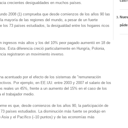
casi
 hacia crecientes desigualdades en muchos países.
 mundo 2008 (1) comprueba que desde comienzos de los años 90 las
Nueva
la mayoría de las regiones del mundo, a pesar de un fuerte
páde
e los 73 países estudiados, la desigualdad entre los hogares ricos
on ingresos más altos y los del 10% peor pagado aumentó en 18 de
tos. Esta diferencia creció particularmente en Hungría, Polonia,
ia registraron un movimiento inverso.
 ha acentuado por el efecto de los sistemas de "remuneración
ectivos. Por ejemplo, en EE.UU. entre 2003 y 2007 el salario de los
os reales un 45%, frente a un aumento del 15% en el caso de los
 el trabajador medio.
nforme es que, desde comienzos de los años 90, la participación de
os 73 países estudiados. La disminución más fuerte se produjo en
 Asia y el Pacífico (–10 puntos) y de las economías más