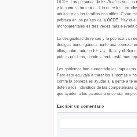
OCDE. Las personas de 55-75 años son las q
y la pobreza ha retrocedido entre los jubila
adultos y en las familias con niños. Como me
pobreza en los países de la OCDE. Hay que t
monoparentales es tres veces más elevada qu
La desigualdad de rentas y la pobreza van de
desigual tienen generalmente una pobreza m
ellos, sobre todo en EE.UU., Italia y el Rein
países nórdicos, donde la renta está más rep
Los gobiernos han aumentado los impuestos 
Pero esto equivale a tratar los síntomas y n
contra la pobreza es ayudar a la gente a ten
doten a los individuos de las competencias q
que ayuden a los parados a encontrar empleo
Escribir un comentario