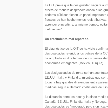
La OIT prevé que la desigualdad seguirá aum
afecta de manera desproporcionada a los grup
poderes públicos tienen un papel importante 
fiscales se han hecho menos redistributivas. E
aprender e invertir, y, al mismo tiempo, evi
ineficientes".
Un crecimiento mal repartido
El diagnóstico de la OIT se ha visto confir
desigualdades referido a los países de la OC
ha ampliado en dos tercios de los países de
economías emergentes (México, Turquía).
Las desigualdades de renta se han acentua
EE.UU., Italia y Finlandia, mientras que se h
todavía hay grandes diferencias entre paíse
medidas según el llamado coeficiente de Gini
La distancia entre los ricos y la clase medi
Canadá, EE.UU., Finlandia, Italia y Noruega
desigualdades es "moderado pero significati