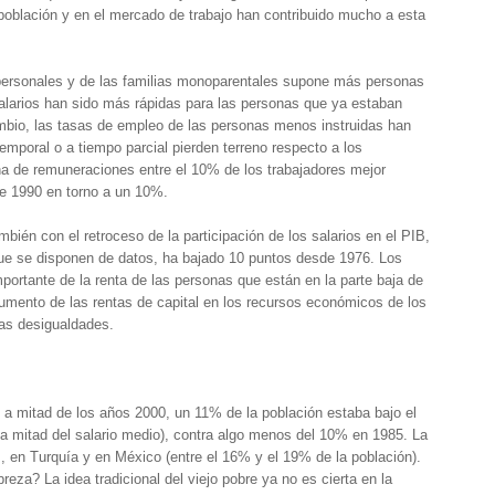
población y en el mercado de trabajo han contribuido mucho a esta
ipersonales y de las familias monoparentales supone más personas
salarios han sido más rápidas para las personas que ya estaban
bio, las tasas de empleo de las personas menos instruidas han
mporal o a tiempo parcial pierden terreno respecto a los
ha de remuneraciones entre el 10% de los trabajadores mejor
e 1990 en torno a un 10%.
bién con el retroceso de la participación de los salarios en el PIB,
ue se disponen de datos, ha bajado 10 puntos desde 1976. Los
ortante de la renta de las personas que están en la parte baja de
aumento de las rentas de capital en los recursos económicos de los
las desigualdades.
 a mitad de los años 2000, un 11% de la población estaba bajo el
la mitad del salario medio), contra algo menos del 10% en 1985. La
 en Turquía y en México (entre el 16% y el 19% de la población).
eza? La idea tradicional del viejo pobre ya no es cierta en la