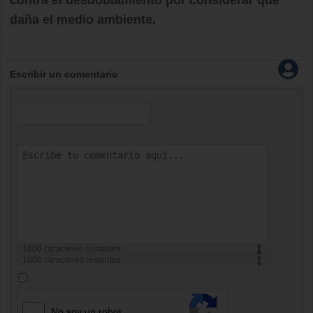
contra el desdoblamiento por considerar que
daña el medio ambiente.
Escribir un comentario
1000
caracteres restantes
1000
caracteres restantes
No soy un robot