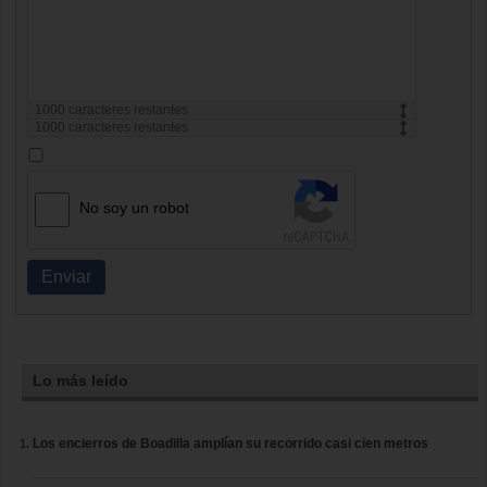
1000
caracteres restantes
1000
caracteres restantes
No soy un robot
Enviar
Lo más leído
Los encierros de Boadilla amplían su recorrido casi cien metros