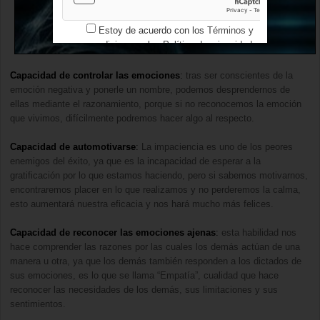
Estoy de acuerdo con los
Términos y
condiciones
y los
Política de privacidad
Capacidad de controlar las emociones
:
tras ser conscientes de la
emoción negativa y ponerle un nombre, podemos desprendernos de
ellas mediante el razonamiento, porque si no reconocemos la emoción
que vivimos, difícilmente podremos hacer algo al respecto.
Capacidad de automotivarse
:
La impaciencia es uno de los peores
enemigos del éxito, ya que es la incapacidad de esperar a la
gratificación por lo que estamos haciendo, pero si sabemos motivarnos,
encontraremos placer en lo que realizamos y no perderemos la calma,
esto aumentará nuestra eficacia y nos hará mucho más felices.
Capacidad de reconocer las emociones ajenas
:
esta habilidad nos
hace comprender las razones por las cuales los demás actúan de una
manera u otra, ya que los demás también responden a los dictados de
sus emociones, es lo que se llama “Empatía”, cualidad que hace
reconocer las necesidades de los demás, sus limitaciones y sus
sentimientos.