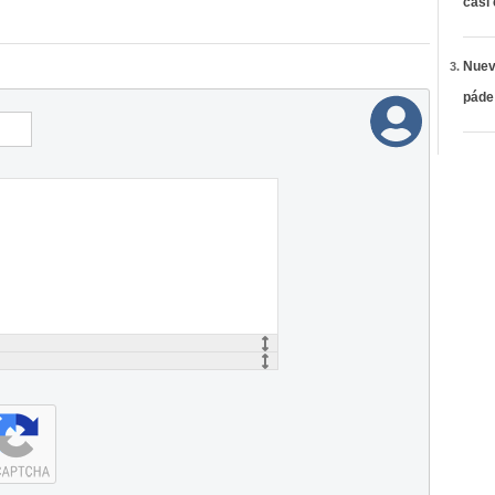
casi
Nueva
páde