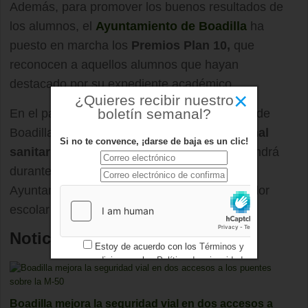
Además, para promover los buenos resultados de
los alumnos, el
Ayuntamiento de Boadilla
ha
puesto en marcha los
Premios Plan 10,
que
reconocen a aquellos alumnos que hayan
destacado por su expediente académico.
×
¿Quieres recibir nuestro
boletín semanal?
En el pasado curso escolar, el Ayuntamiento de
Boadilla promocionó la
presencia de personal
Si no te convence, ¡darse de baja es un clic!
sanitario
en los centros públicos y se mantendrá
durante el presente curso. Además, desde el
Ayuntamiento se ofrecen ayudas para comedor
escolar a familias con menos recursos.
Noticias relacionadas
Estoy de acuerdo con los
Términos y
condiciones
y los
Política de privacidad
Boadilla mejora la seguridad vial en dos accesos a