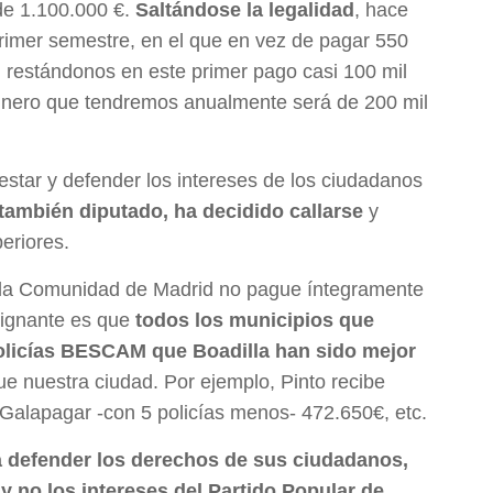
de 1.100.000 €.
Saltándose la legalidad
, hace
primer semestre, en el que en vez de pagar 550
, restándonos en este primer pago casi 100 mil
 dinero que tendremos anualmente será de 200 mil
testar y defender los intereses de los ciudadanos
 también diputado, ha decidido callarse
y
eriores.
e la Comunidad de Madrid no pague íntegramente
dignante es que
todos los municipios que
olicías BESCAM que Boadilla han sido mejor
e nuestra ciudad. Por ejemplo, Pinto recibe
alapagar -con 5 policías menos- 472.650€, etc.
ía defender los derechos de sus ciudadanos,
y no los intereses del Partido Popular de