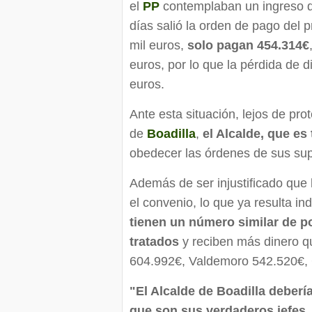
el
PP
contemplaban un ingreso 
días salió la orden de pago del 
mil euros,
solo pagan 454.314€
euros, por lo que la pérdida de
euros.
Ante esta situación, lejos de pro
de
Boadilla
,
el Alcalde, que es
obedecer las órdenes de sus sup
Además de ser injustificado qu
el convenio, lo que ya resulta in
tienen un número similar de p
tratados
y reciben más dinero qu
604.992€, Valdemoro 542.520€, G
"El Alcalde de Boadilla deber
que son sus verdaderos jefes, 