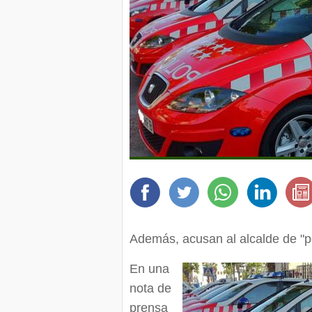
Además, acusan al alcalde de "p
En una
nota de
prensa