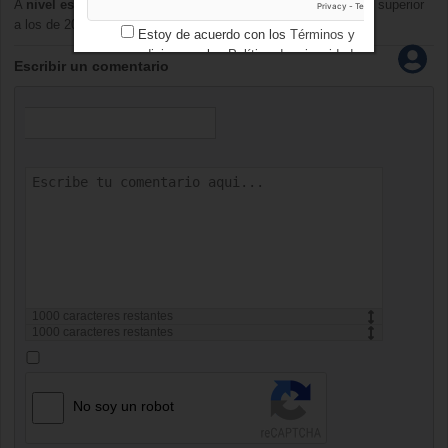
A
nivel estatal
la participación se situó en un
49,9%
, un 0,9% superior
a los de 2007.
Estoy de acuerdo con los
Términos y
condiciones
y los
Política de privacidad
Escribir un comentario
1000
caracteres restantes
1000
caracteres restantes
No soy un robot