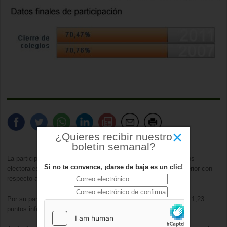
×
¿Quieres recibir nuestro
boletín semanal?
La participación en
Boadilla del Monte
al cierre de los colegios
Si no te convence, ¡darse de baja es un clic!
electorales se situó finalmente en un
70,47%
, 0,29 puntos inferior con
respecto a la participación de 2007.
Por su parte, en
la
Comunidad de Madrid
fue de un
64,87%,
1,23
puntos inferior con respecto a la participación de 2007.