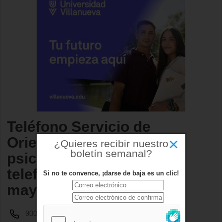
Teléfono Servicio de
×
Orientación Jurídica,
¿Quieres recibir nuestro
boletín semanal?
psicológica y Médica
telefónica para personas
Si no te convence, ¡darse de baja es un clic!
mayores
900 151 936