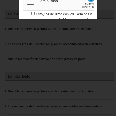
Lo más leído
Estoy de acuerdo con los
Términos y
condiciones
y los
Política de privacidad
Boadilla renueva la pintura vial de treinta vías municipales
Los encierros de Boadilla amplían su recorrido casi cien metros
Nueva instalación deportiva con siete pistas de páde
Lo más leído
Boadilla renueva la pintura vial de treinta vías municipales
Los encierros de Boadilla amplían su recorrido casi cien metros