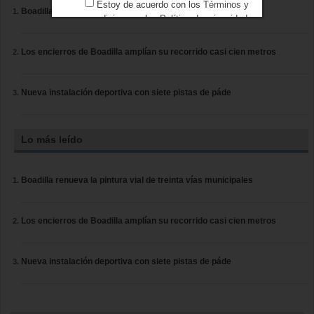
Estoy de acuerdo con los
Términos y
Boadilla renueva la pintura vial de treinta vías municipales
condiciones
y los
Política de privacidad
Los encierros de Boadilla amplían su recorrido casi cien metros
Nueva instalación deportiva con siete pistas de páde
Lo más leído
Boadilla renueva la pintura vial de treinta vías municipales
Los encierros de Boadilla amplían su recorrido casi cien metros
Nueva instalación deportiva con siete pistas de páde