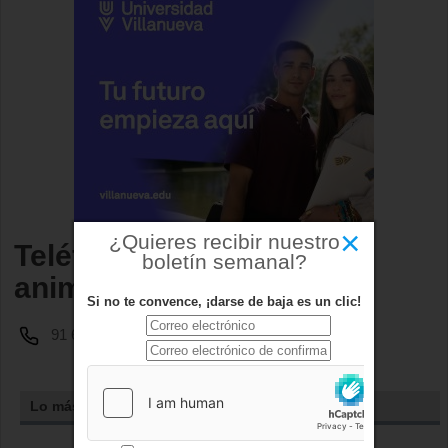
×
¿Quieres recibir nuestro
Teléfono Recogida de
boletín semanal?
animales muertos
Si no te convence, ¡darse de baja es un clic!
91 634 93 00 ext. 377
Lo más leído