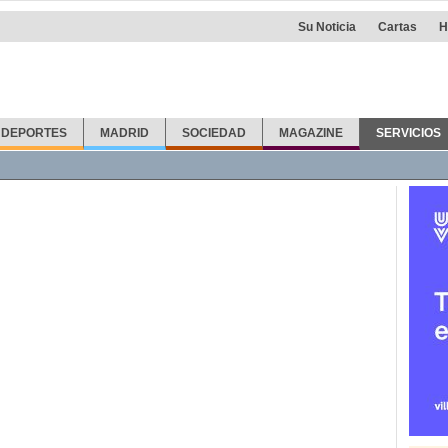
Su Noticia
Cartas
H
DEPORTES
MADRID
SOCIEDAD
MAGAZINE
SERVICIOS
fonos
Callejero
Taxis
Info Útil
Farmacias
Otras noticias