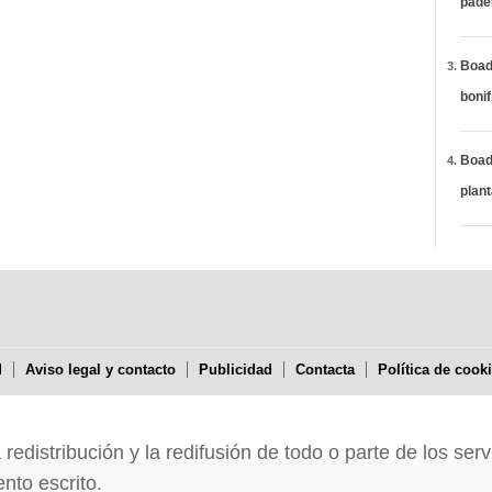
páde
Boadi
bonif
Boadi
plan
d
Aviso legal y contacto
Publicidad
Contacta
Política de cook
edistribución y la redifusión de todo o parte de los serv
nto escrito.