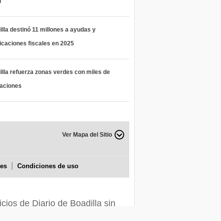
l
lla destinó 11 millones a ayudas y
icaciones fiscales en 2025
lla refuerza zonas verdes con miles de
taciones
Ver Mapa del Sitio
ies
Condiciones de uso
icios de Diario de Boadilla sin