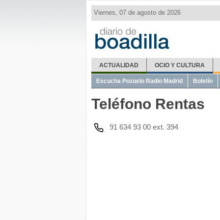
Viernes, 07 de agosto de 2026
ACTUALIDAD
OCIO Y CULTURA
El Tiempo
Metro Ligero
Misas
Telé
Escucha Pozuelo Radio Madrid
Boletín
Teléfono Rentas
91 634 93 00 ext. 394