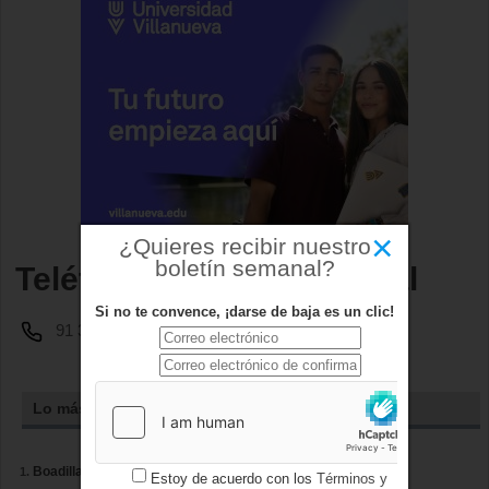
×
¿Quieres recibir nuestro
boletín semanal?
Teléfono Seguridad social
Si no te convence, ¡darse de baja es un clic!
91 352 25 25
Lo más leído
Boadilla renueva la pintura vial de treinta vías municipales
Estoy de acuerdo con los
Términos y