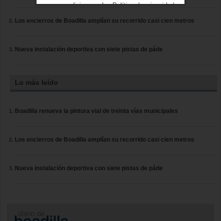
condiciones
y los
Política de privacidad
Los encierros de Boadilla amplían su recorrido casi cien metros
Nueva instalación deportiva con siete pistas de páde
Lo más leído
Boadilla renueva la pintura vial de treinta vías municipales
Los encierros de Boadilla amplían su recorrido casi cien metros
Nueva instalación deportiva con siete pistas de páde