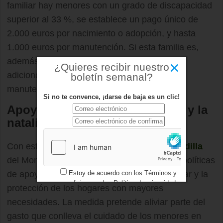
familiar hay menores con un grado de discapacidad
superior al 33 %, se establece un pago único de
2.000 euros por nacimiento o adopción, y hasta
1.000 euros por manutención. Si esta familia es,
además, numerosa, puede recibir un importe
×
¿Quieres recibir nuestro
adicional de hasta 1.500 euros anuales por
boletín semanal?
manutención.
Si no te convence, ¡darse de baja es un clic!
Apoyo directo a la conciliación y la
natalidad
Con estas ayudas, el
Ayuntamiento de Boadilla
del Monte mantiene su compromiso con las políticas
Estoy de acuerdo con los
Términos y
de apoyo a la natalidad, la conciliación familiar y la
condiciones
y los
Política de privacidad
protección de los hogares con mayores
necesidades. La medida pretende aliviar parte del
gasto que conlleva el cuidado de los menores en