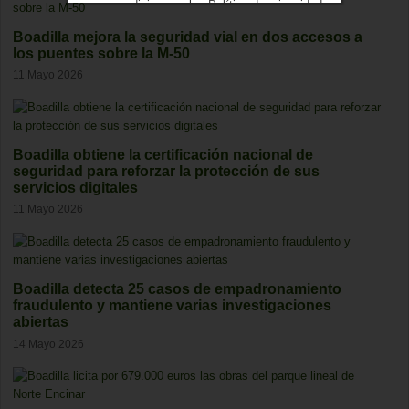
condiciones
y los
Política de privacidad
Boadilla mejora la seguridad vial en dos accesos a
los puentes sobre la M-50
11 Mayo 2026
Boadilla obtiene la certificación nacional de
seguridad para reforzar la protección de sus
servicios digitales
11 Mayo 2026
Boadilla detecta 25 casos de empadronamiento
fraudulento y mantiene varias investigaciones
abiertas
14 Mayo 2026