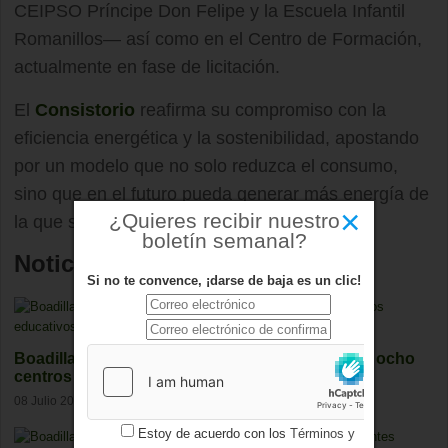
CEIPSO Príncipe Don Felipe y la Escuela Infantil
Romanillos— así como en el Centro de Formación,
actualmente en fase de licitación.
El
Consistorio
reafirma su compromiso con la
eficiencia energética y la sostenibilidad, apostando
por un modelo que no solo reduzca el consumo,
sino que en el futuro pueda generar más energía de
×
¿Quieres recibir nuestro
la que se utiliza en sus instalaciones.
boletín semanal?
Noticias relacionadas
Si no te convence, ¡darse de baja es un clic!
Boadilla invertirá casi 600.000 euros en mejorar ocho
centros educativos
08 Julio 2026
Estoy de acuerdo con los
Términos y