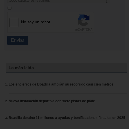
1000
caracteres restantes
No soy un robot
Enviar
Lo más leído
Los encierros de Boadilla amplían su recorrido casi cien metros
Nueva instalación deportiva con siete pistas de páde
Boadilla destinó 11 millones a ayudas y bonificaciones fiscales en 2025