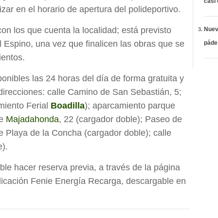
casi
zar en el horario de apertura del polideportivo.
on los que cuenta la localidad; está previsto
Nueva
l Espino, una vez que finalicen las obras que se
páde
ientos.
onibles las 24 horas del día de forma gratuita y
direcciones: calle Camino de San Sebastián, 5;
amiento Ferial
Boadilla
); aparcamiento parque
de
Majadahonda
, 22 (cargador doble); Paseo de
le Playa de la Concha (cargador doble); calle
e).
rible hacer reserva previa, a través de la página
licación Fenie Energía Recarga, descargable en