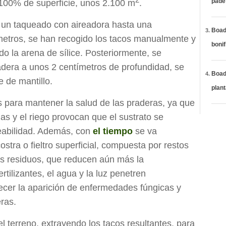
páde
 100% de superficie, unos 2.100 m
.
 un taqueado con aireadora hasta una
Boadi
metros, se han recogido los tacos manualmente y
bonif
do la arena de sílice. Posteriormente, se
radera a unos 2 centímetros de profundidad, se
Boadi
e de mantillo.
plan
 para mantener la salud de las praderas, ya que
as y el riego provocan que el sustrato se
eabilidad. Además, con
el tiempo
se va
stra o fieltro superficial, compuesta por restos
os residuos, que reducen aún más la
rtilizantes, el agua y la luz penetren
cer la aparición de enfermedades fúngicas y
eras.
el terreno, extrayendo los tacos resultantes, para