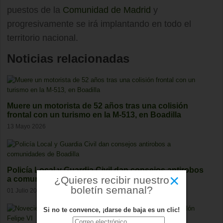
puestos de la
Comunidad de Madrid
y
progresivamente se irá implantando en todo el
territorio nacional.
Noticias relacionadas
Muere un motorista de 52 años tras una colisión
frontal con un turismo en la M-513, en Boadilla
13 Mayo 2026
Policía Local y Guardia Civil dan consejos antirobos
×
¿Quieres recibir nuestro
a comunidades de Boadilla
boletín semanal?
01 Julio 2026
Si no te convence, ¡darse de baja es un clic!