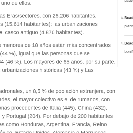
páde
uno de ellos.
as Eras/sectores, con 26.206 habitantes,
Boadi
s (15.614 habitantes); las urbanizaciones
plan
 el casco antiguo (4.876 habitantes).
Boadi
los menores de 18 años están más concentrados
bonif
(44 %), igual que las personas que se
64 (46 %). Los mayores de 65 años, por su parte,
 urbanizaciones históricas (43 %) y Las
padronales, un 8,5 % de población extranjera, con
ades, el mayor colectivo es el de rumanos, con
nas procedentes de Italia (445), China (432),
 y Portugal (204). Por debajo de 200 habitantes
as como Honduras, Argentina, Francia, Reino
México, Estado Unidos, Alemania o Marruecos.