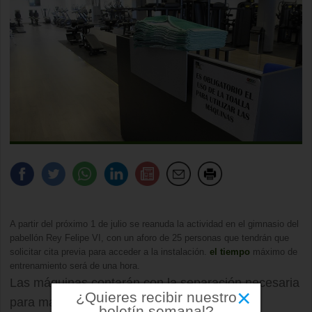
A partir del próximo 1 de julio se reanuda la actividad en el gimnasio del
pabellón Rey Felipe VI, con un aforo de 25 personas que tendrán que
solicitar cita previa para acceder a la instalación.
el tiempo
máximo de
entrenamiento será de una hora.
Las máquinas contarán con la separación necesaria
×
¿Quieres recibir nuestro
para mantener la seguridad y se realizarán
boletín semanal?