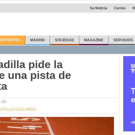
Su Noticia
Cartas
H
DEPORTES
MADRID
SOCIEDAD
MAGAZINE
SERVICIOS
illa pide la
e una pista de
ta
1:40
STILLO GALLARDO