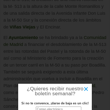
la M- 513 a la altura de la calle Monte Romanillos y
de una salida directa de la Avenida Infante Don Luis
a la M-50 Sur y la conexión directa de los ámbitos
de
Viñas Viejas
y El Encinar.
El
Ayuntamiento
se ha brindado ya a la
Comunidad
de Madrid
a financiar el desdoblamiento de la M-513
entre las rotondas del Pastel y la rotonda de la M-50
así como al Ministerio de Fomento para la creación
de un tercer carril en la M-50 a su paso por Boadilla.
También se seguirá exigiendo a esta última
administración que vuelva a incluir a Boadilla en el
Plan de Cercanías de la Comunidad de
Madrid
,
×
¿Quieres recibir nuestro
como estaba hasta la llegada al Gobierno de Pedro
boletín semanal?
Sánchez. A su vez se les instará para que
Si no te convence, ¡darse de baja es un clic!
construyan un nuevo acceso desde la M-50 a la