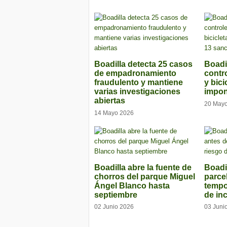
Boadilla detecta 25 casos
Boadil
de empadronamiento
contr
fraudulento y mantiene
y bici
varias investigaciones
impon
abiertas
20 May
14 Mayo 2026
Boadilla abre la fuente de
Boadil
chorros del parque Miguel
parce
Ángel Blanco hasta
tempo
septiembre
de in
02 Junio 2026
03 Juni