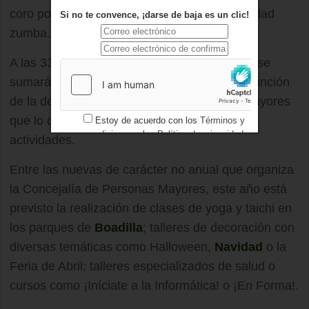
coro polifónico, inglés y este año como novedad
Si no te convence, ¡darse de baja es un clic!
zumba.
A las 333 nuevas plazas que hay disponbles se
sumarán nuevos grupos que se crearán en función
de la demanda con el fin de que todos los mayores
que lo deseen puedan tomar parte en estas
Estoy de acuerdo con los
Términos y
condiciones
y los
Política de privacidad
actividades.
Entre las nuevas de carácter no anual que organiza
la Concejalía de Personas Mayores, este año está
previsto la realización de clases de yoga y taichi en
los parques de
Boadilla
; talleres de decoración con
diversas temáticas como Halloween,
Navidad
o la
Feria de Abril; talleres especializados de salud o
cursos como ¡Iníciate a la Informática! o ¡En Forma!.