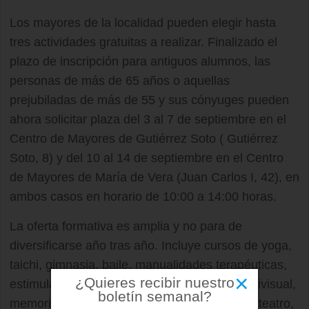
Los mayores de la localidad pueden elegir hasta
tres actividades gratuitas a realizar. Finalizado el
plazo de inscripción para antiguos alumnos, las
personas de más de 65 años o aquellas
prejubiladas de más de 55 y sus cónyuges pueden
ahora solicitar plaza del 3 al 7 de septiembre en el
Centro de Mayores de Gutiérrez Soto ( Gutiérrez
Soto, 8) y del 10 al 14 de septiembre en el Centro
de Mayores de María de Vera (Juan Carlos I, 42), en
ambos casos en horario de 10:00 a 14:00 horas.
La oferta formativa es amplia y no para de
diversificarse año tras año. Incluye cursos de yoga,
taichi, gimnasia, baile, manualidades terapéuticas,
×
¿Quieres recibir nuestro
estimulación cognitiva, guitarra, creación audivisual,
boletín semanal?
memoria, informática, dinámica ocupacional, teatro,