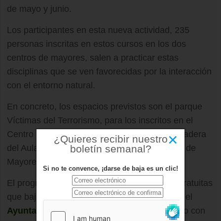
de mayo y junio.
Los participantes en esta nueva actividad, 235
personas inscritas en estos cursos en los dos
centros de mayores, salen a practicar estas
disciplinas que se ven favorecidas por la interacción
con el entorno natural.
En concreto, los espacios previstos son el parque
Víctimas del Terrorismo, para los inscritos en el
Centro de Mayores de Gutiérrez Soto, y la pradera
×
¿Quieres recibir nuestro
del Aula Medioambiental, para los del Centro de
boletín semanal?
Mayores María de Vera.
Si no te convence, ¡darse de baja es un clic!
El programa forma parte de las actividades gratuitas
que bajo el lema "Siempre Activos", organiza el
Ayuntamiento de Boadilla
de octubre a junio con