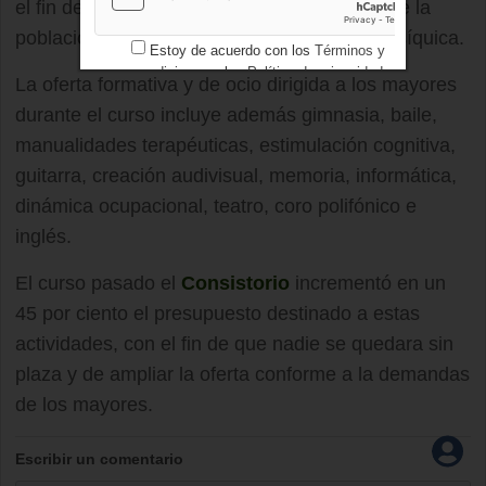
el fin de favorecer el envejecimiento activo de la
población en beneficio de su salud física y psíquica.
Estoy de acuerdo con los
Términos y
condiciones
y los
Política de privacidad
La oferta formativa y de ocio dirigida a los mayores
durante el curso incluye además gimnasia, baile,
manualidades terapéuticas, estimulación cognitiva,
guitarra, creación audivisual, memoria, informática,
dinámica ocupacional, teatro, coro polifónico e
inglés.
El curso pasado el
Consistorio
incrementó en un
45 por ciento el presupuesto destinado a estas
actividades, con el fin de que nadie se quedara sin
plaza y de ampliar la oferta conforme a la demandas
de los mayores.
Escribir un comentario