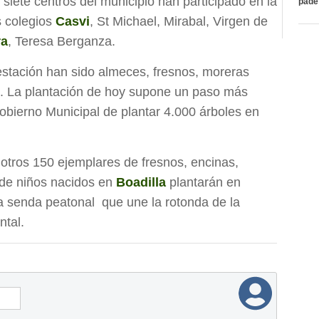
siete centros del municipio han participado en la
páde
s colegios
Casvi
, St Michael, Mirabal, Virgen de
ra
, Teresa Berganza.
restación han sido almeces, fresnos, moreras
n. La plantación de hoy supone un paso más
Gobierno Municipal de plantar 4.000 árboles en
tros 150 ejemplares de fresnos, encinas,
 de niños nacidos en
Boadilla
plantarán en
a senda peatonal que une la rotonda de la
ntal.