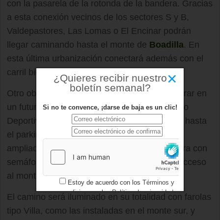
con la pasarela de la rotonda de la bandera. Gracias
a esta conexión vecinos de los sectores S y B,
Valdepastores, Las Lomas o El Encinar podrán
llegar caminando hasta el monte de
Boadilla
. En
esta última urbanización conectará además con el
carril bici.
×
¿Quieres recibir nuestro
boletín semanal?
Otro objetivo de esta actuación es el de mejorar en
un futuro próximo la conexión con el Complejo
Si no te convence, ¡darse de baja es un clic!
Deportivo Municipal ya que el camino llegará hasta
el parking ubicado frente al mismo, que será
ampliado, donde se instalará un paso de cebra con
semáforo para aumentar la seguridad en el acceso
al monte.
Estoy de acuerdo con los
Términos y
condiciones
y los
Política de privacidad
El camino será iluminado en su totalidad con farolas
tipo Villa, como las instaladas en el monte sur, y