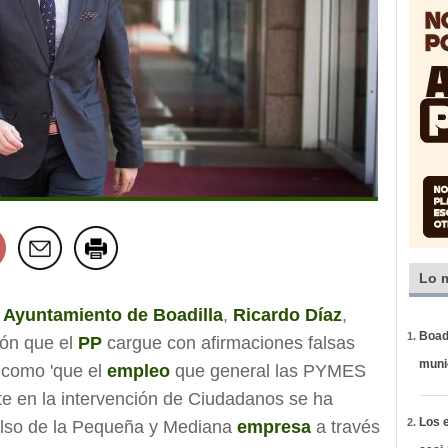
Lo 
l
Ayuntamiento de Boadilla
,
Ricardo Díaz
,
Boadi
ión que el
PP
cargue con afirmaciones falsas
muni
 como 'que el
empleo
que general las PYMES
te en la intervención de Ciudadanos se ha
Los e
ulso de la Pequeña y Mediana
empresa
a través