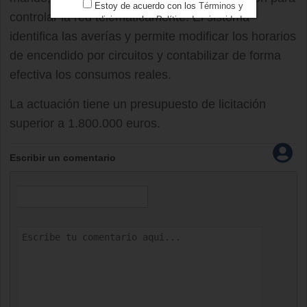
Estoy de acuerdo con los
Términos y
controlar la red telemáticamente. El sistema
condiciones
y los
Política de privacidad
identifica las averías y permite modificar los horarios
de encendido por circuitos y contabilizar de forma
efectiva los consumos reales.
La actuación tiene un presupuesto de licitación
superior a 1.800.000 euros.
Escribir un comentario