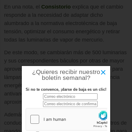
En una nota, el
Consistorio
explica que el cambio
responde a la necesidad de adaptar dicho
alumbrado a la normativa electrotécnica de baja
tensión, optimizar el consumo energético y retirar
todas las luminarias de vapor de mercurio.
De este modo, se cambiarán más de 500 luminarias
y sus correspondientes báculos por otras de mayor
aprovechamiento del flujo luminoso adaptado para
×
¿Quieres recibir nuestro
boletín semanal?
lámparas de tecnología LED, de mayor eficiencia
energética, resistentes a la corrosión y
Si no te convence, ¡darse de baja es un clic!
antivandálico. El ahorro energético será
aproximadamente de un 60%.
Además de las luces se cambiarán las
conducciones y el cableado así como los centros de
mando, introduciendo el sistema de telegestión para