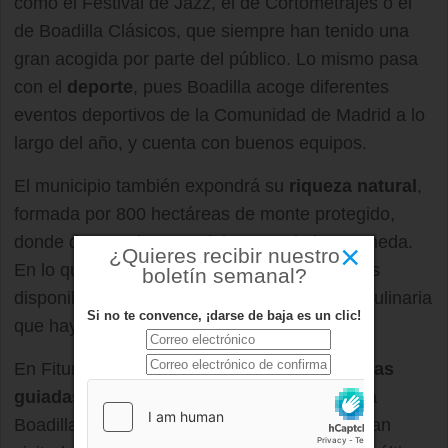
como el Festival de Jazz, el de Cortometrajes o el
de Boadilla Clásicos, que siempre han tenido una
gran acogida por parte del público. Lo mismo pasa
con el
deporte
, pues Boadilla acoge diferentes
eventos deportivos de la Comunidad de Madrid a lo
largo del año, y cuenta con buenos equipos.
El municipio también expondrá su
riqueza natural
,
formada por 800 hectáreas de monte protegido,
donde destaca la Vega del Arroyo de la Fresneda.
×
¿Quieres recibir nuestro
En lo que a
gastronomía
se refiere, las guías
boletín semanal?
disponibles en Fitur muestran toda la oferta culinaria
Si no te convence, ¡darse de baja es un clic!
que hay en Boadilla.
En Fitur se darán a conocer también las
visitas
guiadas
y actividades turísticas que organiza
Boadilla. Desde 2013, casi 3.500 personas han