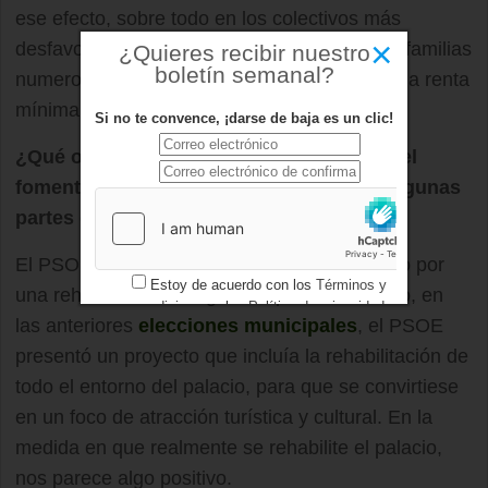
ese efecto, sobre todo en los colectivos más
×
desfavorecidos, como las personas en paro, familias
¿Quieres recibir nuestro
boletín semanal?
numerosas, personas mayores que tienen una renta
mínima como pensión, etc.
Si no te convence, ¡darse de baja es un clic!
¿Qué opinión tiene desde el PSOE sobre el
fomento del turismo y rehabilitación de algunas
partes de Boadilla, como el palacio?
El PSOE, durante muchos años, ha apostado por
Estoy de acuerdo con los
Términos y
una rehabilitación integral del palacio. Incluso, en
condiciones
y los
Política de privacidad
las anteriores
elecciones municipales
, el PSOE
presentó un proyecto que incluía la rehabilitación de
todo el entorno del palacio, para que se convirtiese
en un foco de atracción turística y cultural. En la
medida en que realmente se rehabilite el palacio,
nos parece algo positivo.